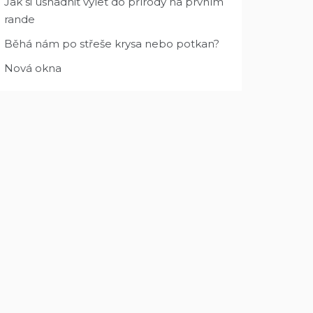
Jak si usnadnit výlet do přírody na prvním
rande
Běhá nám po střeše krysa nebo potkan?
Nová okna