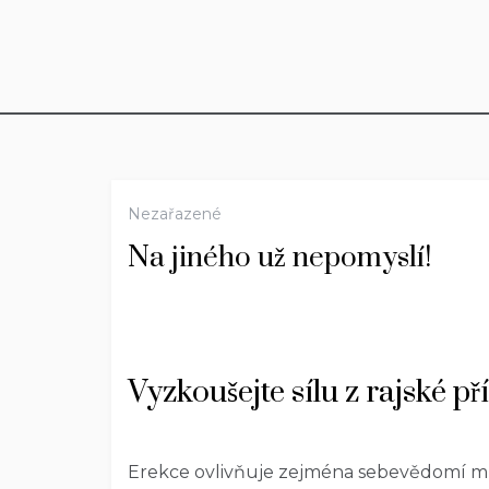
Nezařazené
Na jiného už nepomyslí!
Vyzkoušejte sílu z rajské p
Erekce ovlivňuje zejména sebevědomí mužů