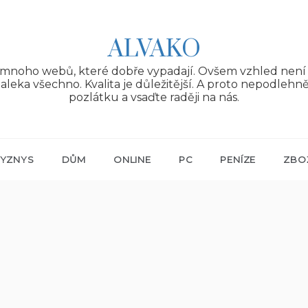
ALVAKO
 mnoho webů, které dobře vypadají. Ovšem vzhled není 
aleka všechno. Kvalita je důležitější. A proto nepodlehn
pozlátku a vsaďte raději na nás.
YZNYS
DŮM
ONLINE
PC
PENÍZE
ZBO