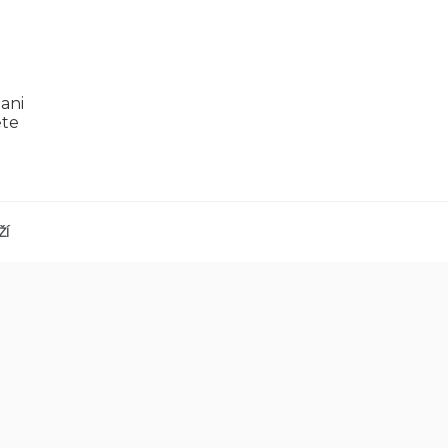
ani
ěte
ŽÍ