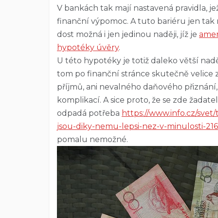
V bankách tak mají nastavená pravidla, jež
finanční výpomoc. A tuto bariéru jen tak
dost možná i jen jedinou naději, jíž je
amer
hypotéky úvěry
.
U této hypotéky je totiž daleko větší naděj
tom po finanční stránce skutečně velice zl
příjmů, ani nevalného daňového přiznání,
komplikací. A sice proto, že se zde žadat
odpadá potřeba
https://www.info.cz/svet
jsou-diky-nemu-lepsi-nez-v-minulosti-21
pomalu nemožné.