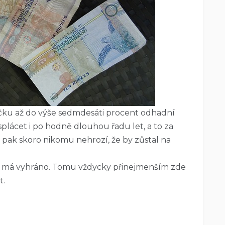
jčku až do výše sedmdesáti procent odhadní
splácet i po hodně dlouhou řadu let, a to za
pak skoro nikomu nehrozí, že by zůstal na
, má vyhráno. Tomu vždycky přinejmenším zde
t.