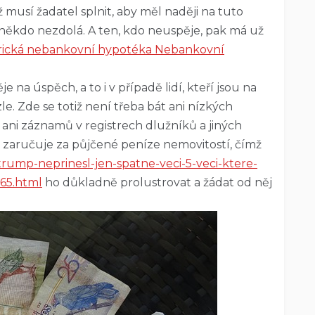
 musí žadatel splnit, aby měl naději na tuto
 někdo nezdolá. A ten, kdo neuspěje, pak má už
ická nebankovní hypotéka Nebankovní
e na úspěch, a to i v případě lidí, kteří jsou na
e. Zde se totiž není třeba bát ani nízkých
 ani záznamů v registrech dlužníků a jiných
el zaručuje za půjčené peníze nemovitostí, čímž
/trump-neprinesl-jen-spatne-veci-5-veci-ktere-
665.html
ho důkladně prolustrovat a žádat od něj