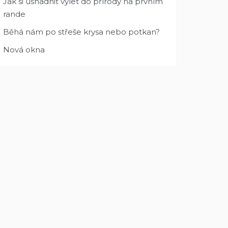
Jak si usnadnit výlet do přírody na prvním
rande
Běhá nám po střeše krysa nebo potkan?
Nová okna