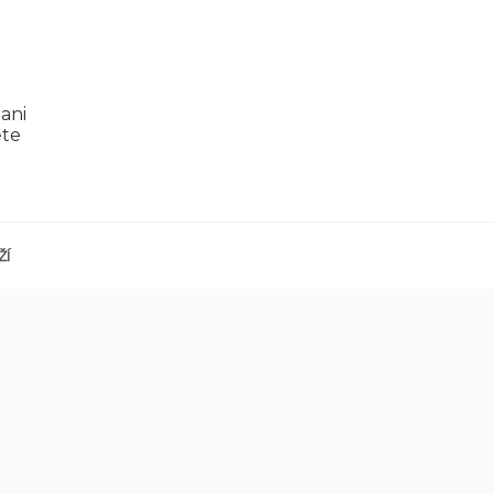
ani
ěte
ŽÍ