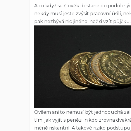
A co když se člověk dostane do podobnýc
někdy musí ještě zvýšit pracovní úsilí, n
pak nezbývá nic jiného, než si vzít půjčku.
Ovšem ani to nemusí být jednoduchá zál
tím, jak vyjít s penězi, nikdo zrovna dvakr
méně riskantní. A takové riziko podstupuj