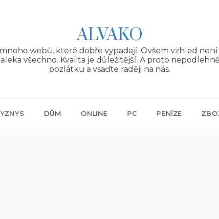
ALVAKO
 mnoho webů, které dobře vypadají. Ovšem vzhled není 
aleka všechno. Kvalita je důležitější. A proto nepodlehn
pozlátku a vsaďte raději na nás.
YZNYS
DŮM
ONLINE
PC
PENÍZE
ZBO