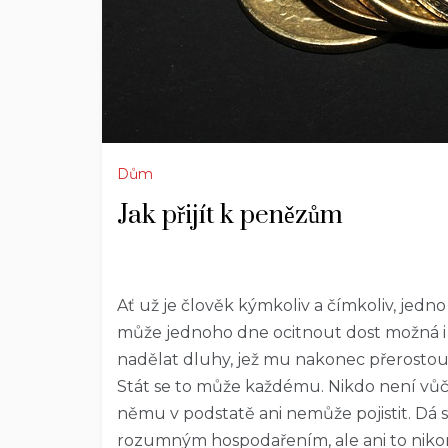
Dům
Jak přijít k penězům
Ať už je člověk kýmkoliv a čímkoliv, jedno
může jednoho dne ocitnout dost možná 
nadělat dluhy, jež mu nakonec přerostou
Stát se to může každému. Nikdo není vůč
němu v podstatě ani nemůže pojistit. Dá s
rozumným hospodařením, ale ani to nikom