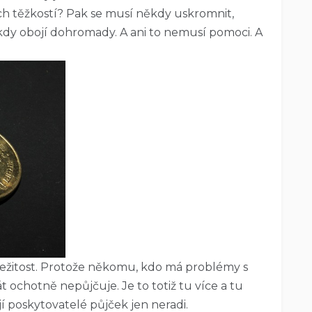
h těžkostí? Pak se musí někdy uskromnit,
ěkdy obojí dohromady. A ani to nemusí pomoci. A
ežitost. Protože někomu, kdo má problémy s
át ochotně nepůjčuje. Je to totiž tu více a tu
í poskytovatelé půjček jen neradi.